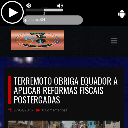
ASTS
IAS
IA
DOS
RAMAÇÃO
TERREMOTO OBRIGA EQUADOR A
TOS
APLICAR REFORMAS FISCAIS
POSTERGADAS
E
27/04/2016
0 Comentário(s)
E
ATO