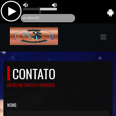
ASTS
IAS
IA
DOS
RAMAÇÃO
CONTATO
TOS
ENTRE EM CONTATO CONOSCO
E
E
NOME:
ATO