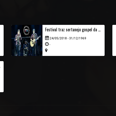
Festival traz sertanejo gospel da dupla André e Felipe
24/05/2018 - 31/12/1969
-
 Festival